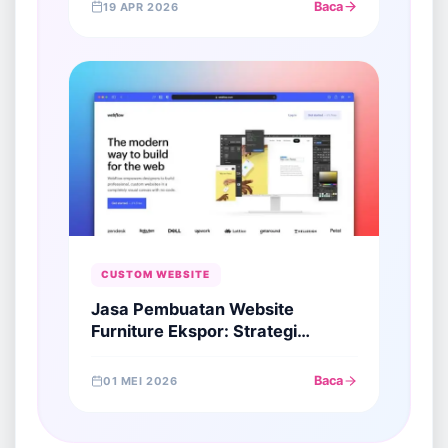
Baca
19 APR 2026
CUSTOM WEBSITE
Jasa Pembuatan Website
Furniture Ekspor: Strategi
Menangkan Buyer Global Melalui
Otoritas Digital
Baca
01 MEI 2026