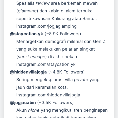
Spesialis
review
area berkemah mewah
(
glamping
) dan kabin di alam terbuka
seperti kawasan Kaliurang atau Bantul.
instagram.com/jogjaglamping
@staycation.yk
(~8.9K Followers)
Menargetkan demografi milenial dan Gen Z
yang suka melakukan pelarian singkat
(
short escape
) di akhir pekan.
instagram.com/staycation.yk
@hiddenvillajogja
(~4.8K Followers)
Sering mengeksplorasi villa
private
yang
jauh dari keramaian kota.
instagram.com/hiddenvillajogja
@jogjacabin
(~3.5K Followers)
Akun
niche
yang mengikuti tren penginapan
kayu atau kabin estetik di tengah alam.