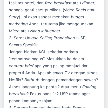
fasilitas hotel, dan
free breakfast
atau
dinner
,
sebagai ganti aset publikasi (video
Reels
atau
Story
). Ini akan sangat menekan
budget
marketing
Anda, terutama jika menggunakan
Micro
atau
Nano Influencer
.
3. Sorot
Unique Selling Proposition
(USP)
Secara Spesifik
Jangan biarkan KOL sekadar berkata
“tempatnya bagus”. Masukkan ke dalam
content brief
apa yang paling menjual dari
properti Anda. Apakah
smart TV
dengan akses
Netflix?
Bathtub
dengan pemandangan sawah?
Akses langsung ke pantai? Atau menu
floating
breakfast
? Fokus pada 1-2 USP utama agar
pesan kampanye tajam.
4. Dorong Konversi dengan Kode Promo