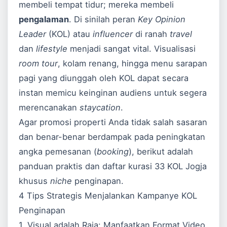
membeli tempat tidur; mereka membeli
pengalaman
. Di sinilah peran
Key Opinion
Leader
(KOL) atau
influencer
di ranah
travel
dan
lifestyle
menjadi sangat vital. Visualisasi
room tour
, kolam renang, hingga menu sarapan
pagi yang diunggah oleh KOL dapat secara
instan memicu keinginan audiens untuk segera
merencanakan
staycation
.
Agar promosi properti Anda tidak salah sasaran
dan benar-benar berdampak pada peningkatan
angka pemesanan (
booking
), berikut adalah
panduan praktis dan daftar kurasi 33 KOL Jogja
khusus
niche
penginapan.
4 Tips Strategis Menjalankan Kampanye KOL
Penginapan
1. Visual adalah Raja: Manfaatkan Format Video