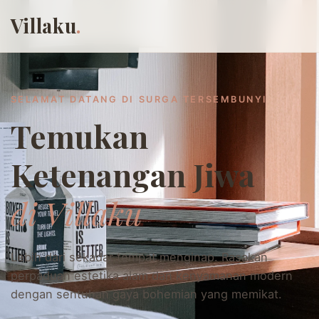
Villaku
.
SELAMAT DATANG DI SURGA TERSEMBUNYI
Temukan
Ketenangan Jiwa
di Villaku
Lebih dari sekadar tempat menginap. Rasakan
perpaduan estetika alam dan kenyamanan modern
dengan sentuhan gaya bohemian yang memikat.