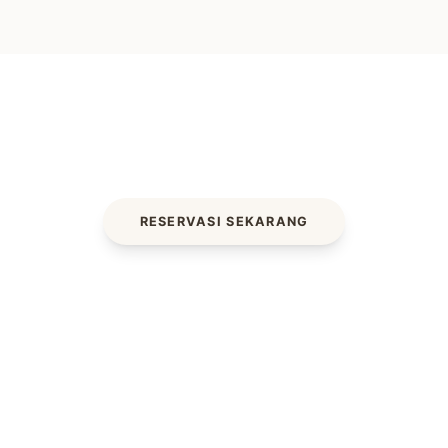
Siap untuk
Liburan Impian?
Dapatkan diskon khusus 15% untuk pemesanan
langsung melalui website kami bulan ini.
RESERVASI SEKARANG