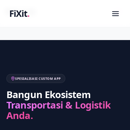
fixit.co.id
FiXit
.
SPESIALISASI CUSTOM APP
Bangun Ekosistem
Transportasi & Logistik
Anda.