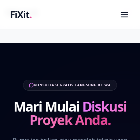
fixit.co.id
FiXit
.
KONSULTASI GRATIS LANGSUNG KE WA
Mari Mulai
Diskusi
Proyek Anda.