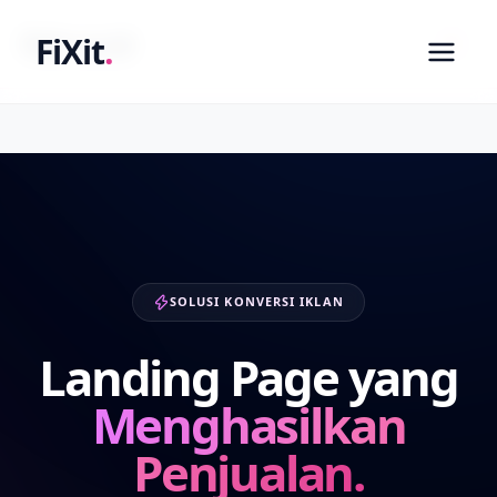
fixit.co.id
FiXit
.
SOLUSI KONVERSI IKLAN
Landing Page yang
Menghasilkan
Penjualan.