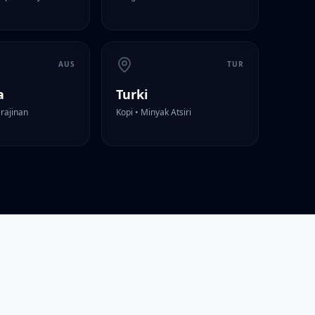
AUS
TUR
a
Turki
erajinan
Kopi • Minyak Atsiri