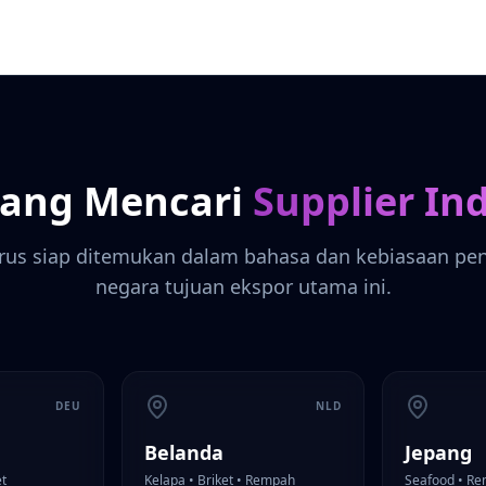
yang Mencari
Supplier In
rus siap ditemukan dalam bahasa dan kebiasaan penc
negara tujuan ekspor utama ini.
DEU
NLD
Belanda
Jepang
et
Kelapa • Briket • Rempah
Seafood • Re