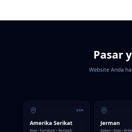
Pasar 
Website Anda ha
USA
Amerika Serikat
Jerman
Kopi • Furniture • Rempah
Kakao • Kopi • Brik