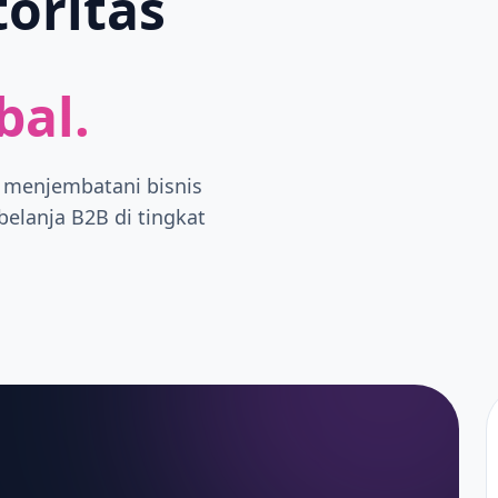
oritas
bal.
 menjembatani bisnis
belanja B2B di tingkat