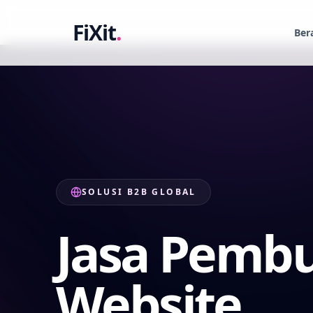
FiXit
.
Ber
SOLUSI B2B GLOBAL
Jasa Pemb
Website