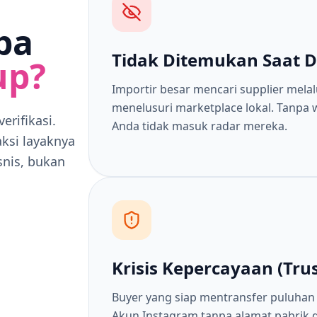
ba
Tidak Ditemukan Saat Di
up?
Importir besar mencari supplier melal
menelusuri marketplace lokal. Tanpa w
erifikasi.
Anda tidak masuk radar mereka.
aksi layaknya
snis, bukan
Krisis Kepercayaan (Trus
Buyer yang siap mentransfer puluhan 
Akun Instagram tanpa alamat pabrik d