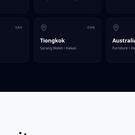
SAU
CHN
Tiongkok
Australi
Sarang Walet • Kakao
Furniture • K