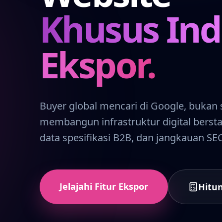
Khusus Ind
Ekspor.
Buyer global mencari di Google, bukan s
membangun infrastruktur digital berst
data spesifikasi B2B, dan jangkauan SE
Jelajahi Fitur Ekspor
Hitun