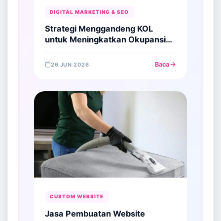
DIGITAL MARKETING & SEO
Strategi Menggandeng KOL
untuk Meningkatkan Okupansi
Hotel & Villa di Jogja (Plus Kurasi
33 Akun Staycation)
Baca
26 JUN 2026
CUSTOM WEBSITE
Jasa Pembuatan Website