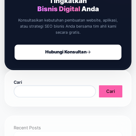
Tingkatkan
Bisnis Digital
Anda
Konsultasikan kebutuhan pembuatan website, aplikasi,
atau strategi SEO bisnis Anda bersama tim ahli kami
secara gratis.
Hubungi Konsultan
Cari
Cari
Recent Posts