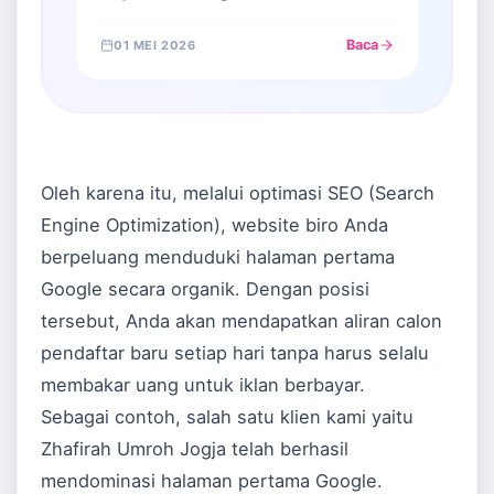
Rekomendasi Utama untuk Grup
Bisnis dan Ketenangan
Baca
01 MEI 2026
Oleh karena itu, melalui optimasi SEO (Search
Engine Optimization), website biro Anda
berpeluang menduduki halaman pertama
Google secara organik. Dengan posisi
tersebut, Anda akan mendapatkan aliran calon
pendaftar baru setiap hari tanpa harus selalu
membakar uang untuk iklan berbayar.
Sebagai contoh, salah satu klien kami yaitu
Zhafirah Umroh Jogja telah berhasil
mendominasi halaman pertama Google.