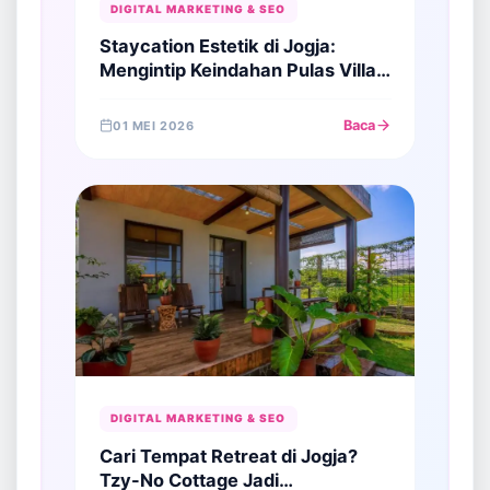
DIGITAL MARKETING & SEO
Staycation Estetik di Jogja:
Mengintip Keindahan Pulas Villa,
Villa Private Pool untuk
Honeymoon dan Bestie
Baca
01 MEI 2026
DIGITAL MARKETING & SEO
Cari Tempat Retreat di Jogja?
Tzy-No Cottage Jadi