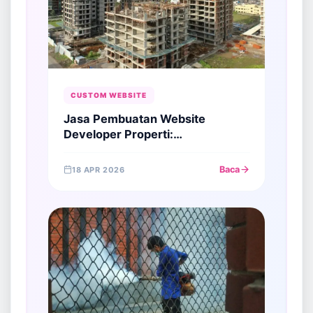
CUSTOM WEBSITE
Jasa Pembuatan Website
Developer Properti:
Transformasi Digital Menuju
Closing Miliaran
Baca
18 APR 2026