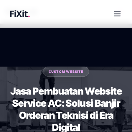
fixit.co.id
FiXit
.
CUSTOM WEBSITE
Jasa Pembuatan Website
Service AC: Solusi Banjir
Orderan Teknisi di Era
Digital