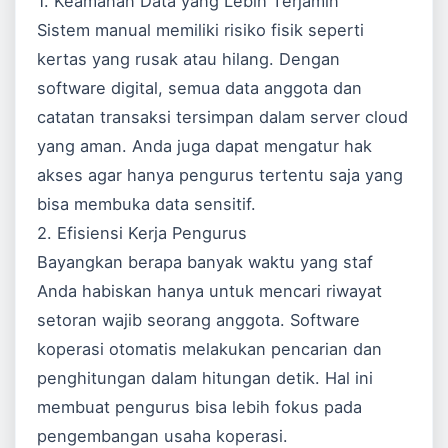
1. Keamanan Data yang Lebih Terjamin
Sistem manual memiliki risiko fisik seperti
kertas yang rusak atau hilang. Dengan
software digital, semua data anggota dan
catatan transaksi tersimpan dalam server cloud
yang aman. Anda juga dapat mengatur hak
akses agar hanya pengurus tertentu saja yang
bisa membuka data sensitif.
2. Efisiensi Kerja Pengurus
Bayangkan berapa banyak waktu yang staf
Anda habiskan hanya untuk mencari riwayat
setoran wajib seorang anggota. Software
koperasi otomatis melakukan pencarian dan
penghitungan dalam hitungan detik. Hal ini
membuat pengurus bisa lebih fokus pada
pengembangan usaha koperasi.