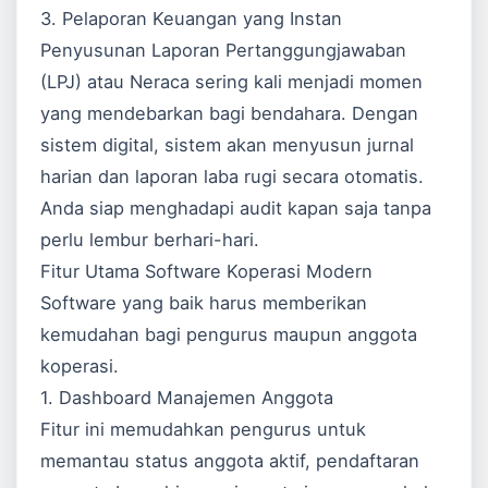
3. Pelaporan Keuangan yang Instan
Penyusunan Laporan Pertanggungjawaban
(LPJ) atau Neraca sering kali menjadi momen
yang mendebarkan bagi bendahara. Dengan
sistem digital, sistem akan menyusun jurnal
harian dan laporan laba rugi secara otomatis.
Anda siap menghadapi audit kapan saja tanpa
perlu lembur berhari-hari.
Fitur Utama Software Koperasi Modern
Software yang baik harus memberikan
kemudahan bagi pengurus maupun anggota
koperasi.
1. Dashboard Manajemen Anggota
Fitur ini memudahkan pengurus untuk
memantau status anggota aktif, pendaftaran