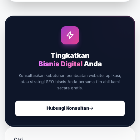
Tingkatkan
Bisnis Digital
Anda
Konsultasikan kebutuhan pembuatan website, aplikasi,
atau strategi SEO bisnis Anda bersama tim ahli kami
secara gratis.
Hubungi Konsultan
Cari