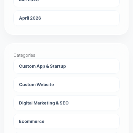
April 2026
Categories
Custom App & Startup
Custom Website
Digital Marketing & SEO
Ecommerce