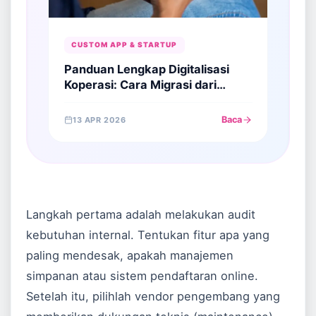
CUSTOM APP & STARTUP
Panduan Lengkap Digitalisasi
Koperasi: Cara Migrasi dari
Sistem Manual ke Modern
Baca
13 APR 2026
Langkah pertama adalah melakukan audit
kebutuhan internal. Tentukan fitur apa yang
paling mendesak, apakah manajemen
simpanan atau sistem pendaftaran online.
Setelah itu, pilihlah vendor pengembang yang