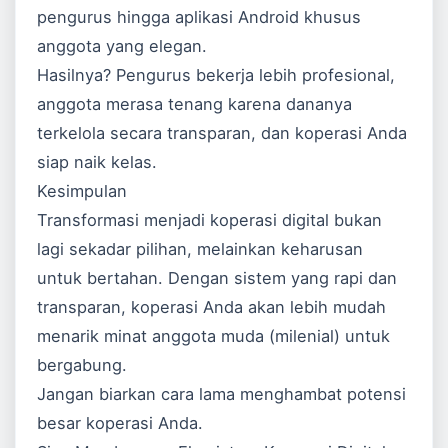
pengurus hingga aplikasi Android khusus
anggota yang elegan.
Hasilnya? Pengurus bekerja lebih profesional,
anggota merasa tenang karena dananya
terkelola secara transparan, dan koperasi Anda
siap naik kelas.
Kesimpulan
Transformasi menjadi koperasi digital bukan
lagi sekadar pilihan, melainkan keharusan
untuk bertahan. Dengan sistem yang rapi dan
transparan, koperasi Anda akan lebih mudah
menarik minat anggota muda (milenial) untuk
bergabung.
Jangan biarkan cara lama menghambat potensi
besar koperasi Anda.