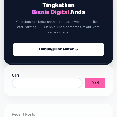
Tingkatkan
Bisnis Digital
Anda
Konsultasikan kebutuhan pembuatan website, aplikasi,
atau strategi SEO bisnis Anda bersama tim ahli kami
secara gratis.
Hubungi Konsultan
Cari
Cari
Recent Posts