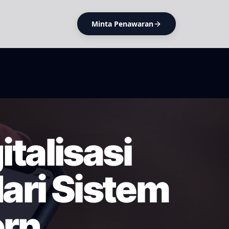
Minta Penawaran
talisasi
dari Sistem
ern