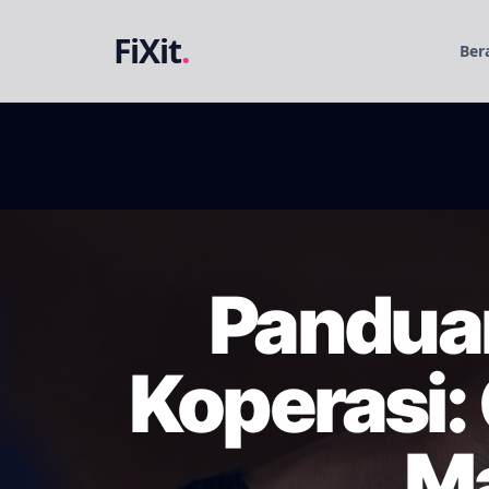
FiXit
.
Ber
Panduan
Koperasi: 
Ma