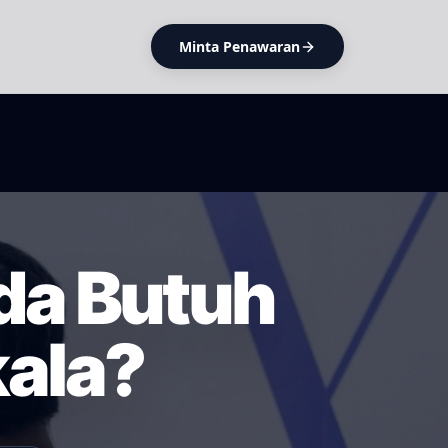
Minta Penawaran
da Butuh
ala?