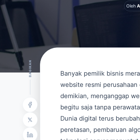
Oleh
A
BAGIKAN
Banyak pemilik bisnis mer
website resmi perusahaan 
demikian, menganggap webs
begitu saja tanpa perawat
Dunia digital terus berub
peretasan, pembaruan alg