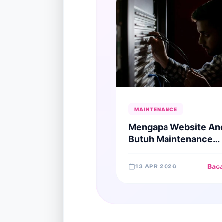
MAINTENANCE
Mengapa Website An
Butuh Maintenance
Berkala? Lindungi
Investasi Digital Anda
Bac
13 APR 2026