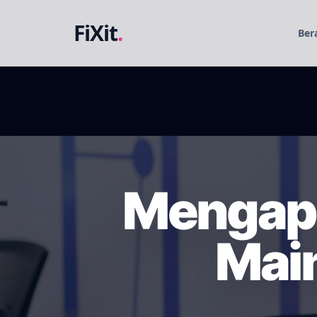
FiXit
.
Ber
Mengapa
Mai