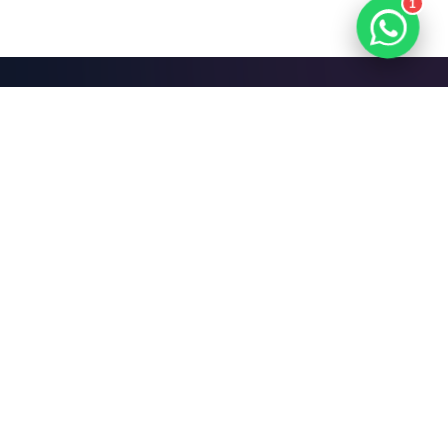
1
Mari Bangun Sesuatu
yang Hebat.
Jadwalkan Diskusi Gratis
FiXit
.