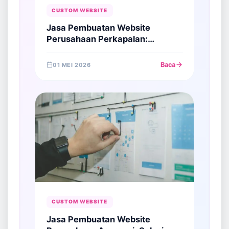
CUSTOM WEBSITE
Jasa Pembuatan Website
Perusahaan Perkapalan:
Membangun Otoritas di Sektor
Pelayaran Global
Baca
01 MEI 2026
CUSTOM WEBSITE
Jasa Pembuatan Website