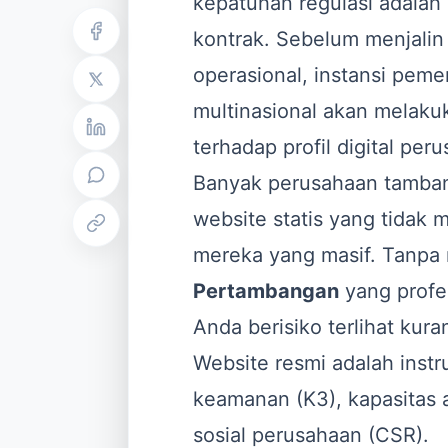
kepatuhan regulasi adala
kontrak. Sebelum menjalin
operasional, instansi peme
multinasional akan melaku
terhadap profil digital pe
Banyak perusahaan tamba
website statis yang tidak 
mereka yang masif. Tanpa 
Pertambangan
yang profes
Anda berisiko terlihat kura
Website resmi adalah ins
keamanan (K3), kapasitas 
sosial perusahaan (CSR).