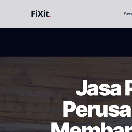
FiXit
.
Ber
Jasa 
Perusa
Membang