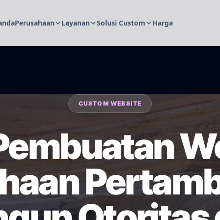
anda
Perusahaan
Layanan
Solusi Custom
Harga
CUSTOM WEBSITE
Pembuatan W
haan Pertam
un Otoritas d