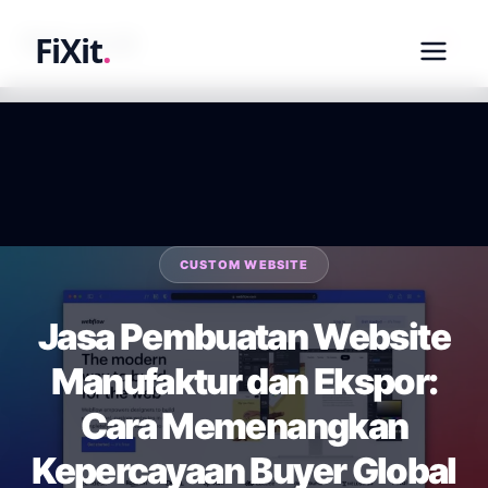
fixit.co.id
FiXit
.
CUSTOM WEBSITE
Jasa Pembuatan Website
Manufaktur dan Ekspor:
Cara Memenangkan
Kepercayaan Buyer Global