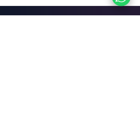
Mari Bangun Sesuatu
yang Hebat.
Jadwalkan Diskusi Gratis
FiXit
.