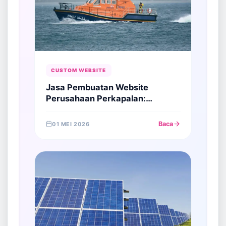
CUSTOM WEBSITE
Jasa Pembuatan Website
Perusahaan Perkapalan:
Membangun Otoritas di Sektor
Pelayaran Global
Baca
01 MEI 2026