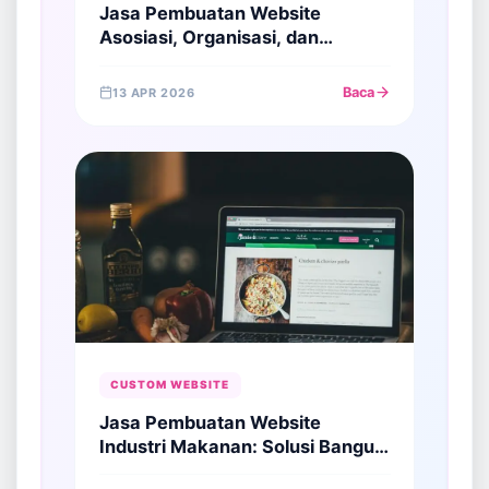
Jasa Pembuatan Website
Asosiasi, Organisasi, dan
Yayasan: Bangun Kredibilitas di
Era Digital
Baca
13 APR 2026
CUSTOM WEBSITE
Jasa Pembuatan Website
Industri Makanan: Solusi Bangun
Otoritas di Sektor Pangan Global