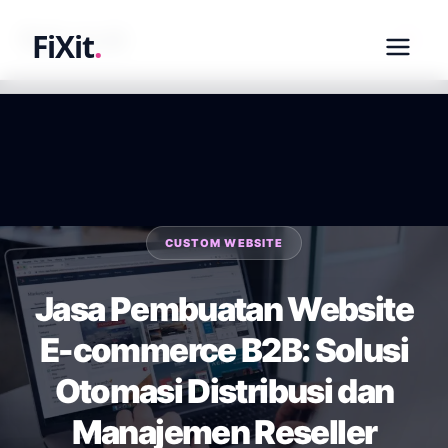
fixit.co.id
FiXit
.
CUSTOM WEBSITE
Jasa Pembuatan Website
E-commerce B2B: Solusi
Otomasi Distribusi dan
Manajemen Reseller