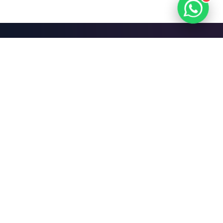
Mari Bangun Sesuatu
yang Hebat.
Jadwalkan Diskusi Gratis
FiXit
.