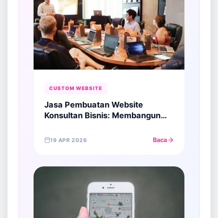
CUSTOM WEBSITE
Jasa Pembuatan Website
Konsultan Bisnis: Membangun
Otoritas di Sektor Manajemen
Strategis
Baca
19 APR 2026