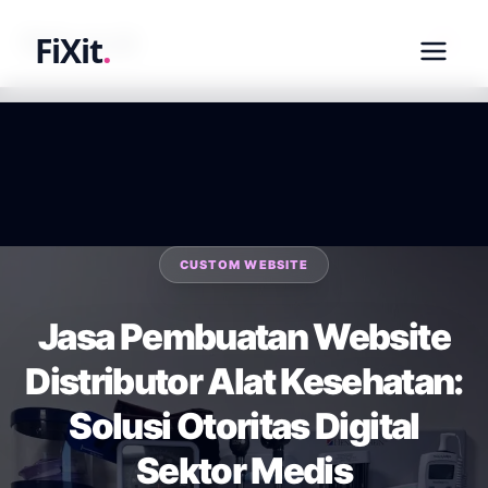
fixit.co.id
FiXit
.
CUSTOM WEBSITE
Jasa Pembuatan Website
Distributor Alat Kesehatan:
Solusi Otoritas Digital
Sektor Medis