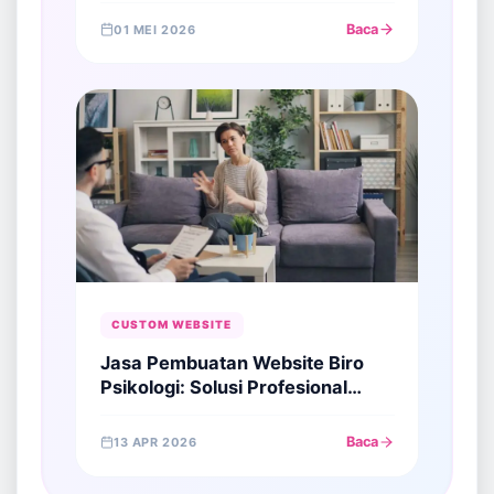
Kepercayaan Teknis Global
Baca
01 MEI 2026
CUSTOM WEBSITE
Jasa Pembuatan Website Biro
Psikologi: Solusi Profesional
Konseling di Era Digital
Baca
13 APR 2026