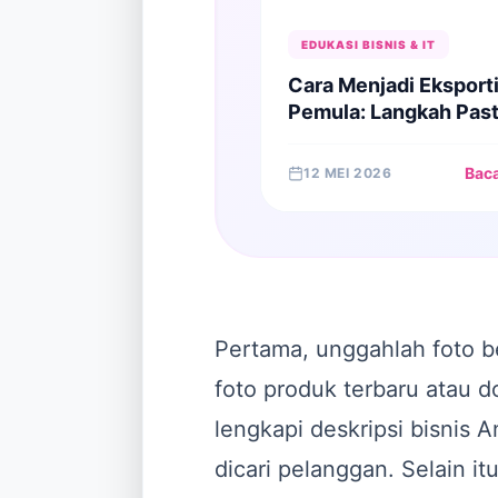
EDUKASI BISNIS & IT
Cara Menjadi Eksporti
Pemula: Langkah Past
Membawa Produk Lok
ke Pasar Dunia
Bac
12 MEI 2026
Pertama, unggahlah foto ber
foto produk terbaru atau 
lengkapi deskripsi bisnis 
dicari pelanggan. Selain i