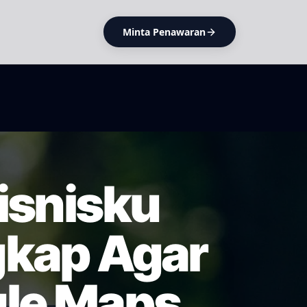
Minta Penawaran
isnisku
gkap Agar
gle Maps