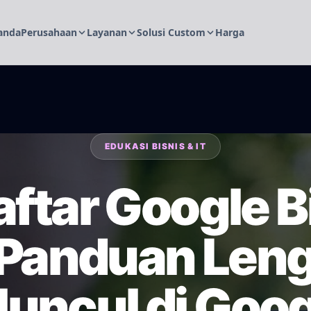
anda
Perusahaan
Layanan
Solusi Custom
Harga
EDUKASI BISNIS & IT
aftar Google B
 Panduan Len
Muncul di Goo