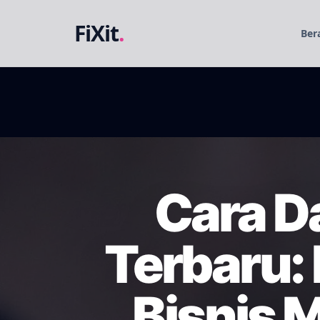
FiXit
.
Ber
Cara D
Terbaru:
Bisnis 