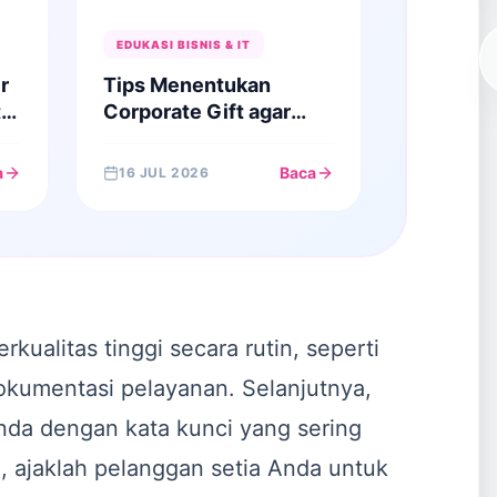
EDUKASI BISNIS & IT
r
Tips Menentukan
i
Corporate Gift agar
al
Memberikan Kesan
Profesional
a
Baca
16 JUL 2026
kualitas tinggi secara rutin, seperti
dokumentasi pelayanan. Selanjutnya,
Anda dengan kata kunci yang sering
tu, ajaklah pelanggan setia Anda untuk