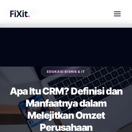
fixit.co.id
FiXit
.
EDUKASI BISNIS & IT
Apa Itu CRM? Definisi dan
Manfaatnya dalam
Melejitkan Omzet
Perusahaan